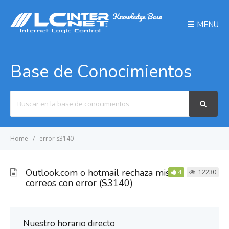
MENU
Base de Conocimientos
Search
For
Home
error s3140
Outlook.com o hotmail rechaza mis
4
12230
correos con error (S3140)
Nuestro horario directo