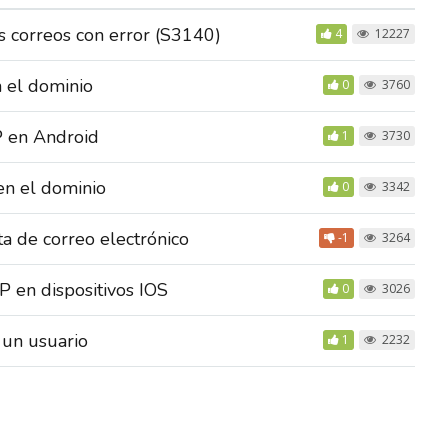
s correos con error (S3140)
4
12227
n el dominio
0
3760
P en Android
1
3730
en el dominio
0
3342
a de correo electrónico
-1
3264
P en dispositivos IOS
0
3026
 un usuario
1
2232