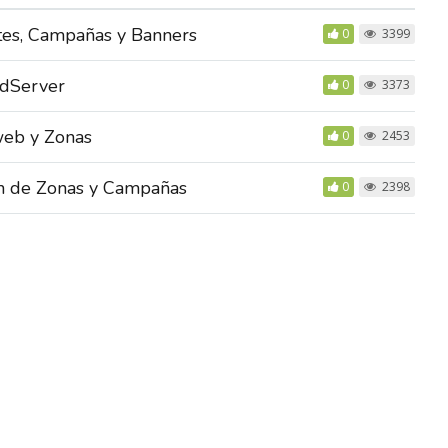
tes, Campañas y Banners
0
3399
AdServer
0
3373
web y Zonas
0
2453
ón de Zonas y Campañas
0
2398