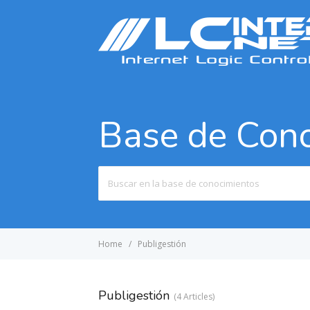
Base de Con
Search
For
Home
Publigestión
Publigestión
4 Articles