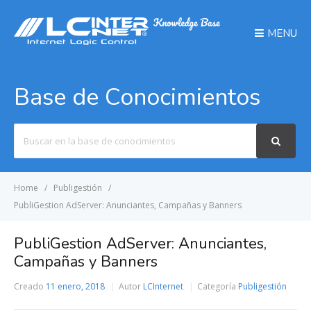
MENU
Base de Conocimientos
Search
For
Home
Publigestión
PubliGestion AdServer: Anunciantes, Campañas y Banners
PubliGestion AdServer: Anunciantes,
Campañas y Banners
Creado
11 enero, 2018
Autor
LCInternet
Categoría
Publigestión