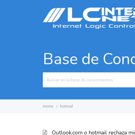
Base de Con
Search
For
Home
hotmail
Outlook.com o hotmail rechaza mi