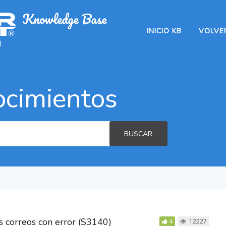
INICIO KB
VOLVER
ocimientos
BUSCAR
s correos con error (S3140)
4
12227