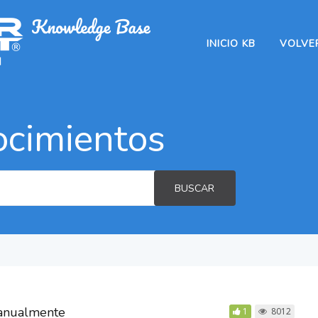
INICIO KB
VOLVER
ocimientos
BUSCAR
manualmente
1
8012