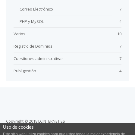
Correo Electrónico
7
PHP y MySQL
4
Varios
10
Registro de Dominios
7
Cuestiones administrativas
7
Publigestión
4
Copyright © 2018 LCINTERNET.ES
Uso de cookies
Totalmente prohibida la reproducción total o parcial de estos
Este sitio web utiliza cookies para que usted tenga la mejor experiencia de