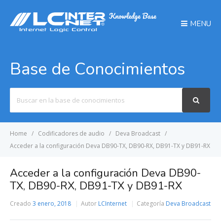
MENU
Base de Conocimientos
Search
For
Home
Codificadores de audio
Deva Broadcast
Acceder a la configuración Deva DB90-TX, DB90-RX, DB91-TX y DB91-RX
Acceder a la configuración Deva DB90-
TX, DB90-RX, DB91-TX y DB91-RX
Creado
3 enero, 2018
Autor
LCInternet
Categoría
Deva Broadcast