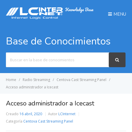
MENU
Base de Conocimientos
Search
For
Home
Radio Streaming
Centova Cast Streaming Panel
Acceso administrador a Icecast
Acceso administrador a Icecast
Creado
16 abril, 2020
Autor
LCInternet
Categoría
Centova Cast Streaming Panel