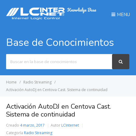
MENU
Base de Conocimientos
Search
For
Home
Radio Streaming
Activación AutoDJ en Centova Cast. Sistema de continuidad
Activación AutoDJ en Centova Cast.
Sistema de continuidad
Creado
4 marzo, 2017
Autor
LCInternet
Categoría
Radio Streaming