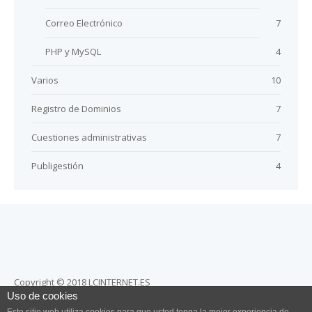
Correo Electrónico
7
PHP y MySQL
4
Varios
10
Registro de Dominios
7
Cuestiones administrativas
7
Publigestión
4
Copyright © 2018 LCINTERNET.ES
Uso de cookies
Totalmente prohibida la reproducción total o parcial de estos