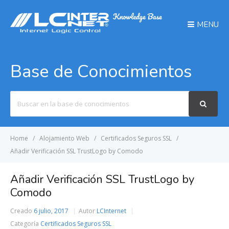
MENU
Base de Conocimientos
Search
For
Home
Alojamiento Web
Certificados Seguros SSL
Añadir Verificación SSL TrustLogo by Comodo
Añadir Verificación SSL TrustLogo by
Comodo
Creado
6 julio, 2017
Autor
LCInternet
Categoría
Certificados Seguros SSL