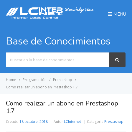
MENU
Base de Conocimientos
Search
For
Home
Programación
Prestashop
Como realizar un abono en Prestashop 1.7
Como realizar un abono en Prestashop
1.7
Creado
18 octubre, 2018
Autor
LCInternet
Categoría
Prestashop