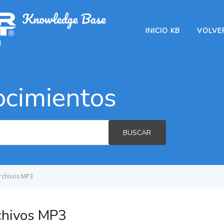
INICIO KB
VOLVER
ocimientos
BUSCAR
archivos MP3
rchivos MP3