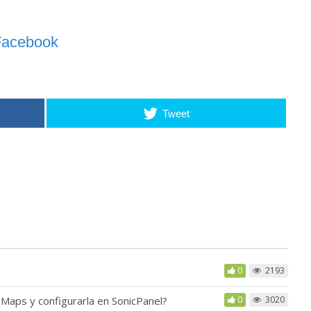
Facebook
Tweet
0
2193
Maps y configurarla en SonicPanel?
0
3020