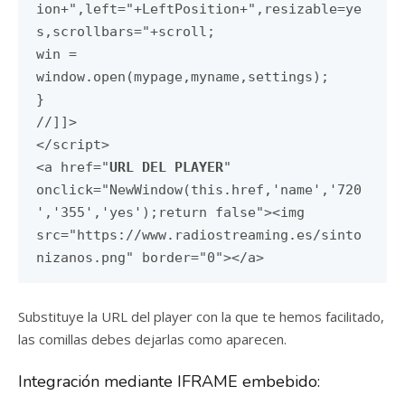
ion+",left="+LeftPosition+",resizable=ye
s,scrollbars="+scroll;
win =
window.open(mypage,myname,settings);
}
//]]>
</script>
<a href="
URL DEL PLAYER
"
onclick="NewWindow(this.href,'name','720
','355','yes');return false"><img
src="https://www.radiostreaming.es/sinto
nizanos.png" border="0"></a>
Substituye la URL del player con la que te hemos facilitado,
las comillas debes dejarlas como aparecen.
Integración mediante IFRAME embebido: