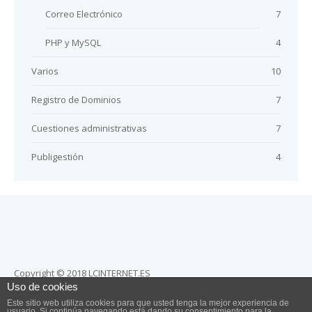
Correo Electrónico
7
PHP y MySQL
4
Varios
10
Registro de Dominios
7
Cuestiones administrativas
7
Publigestión
4
Copyright © 2018 LCINTERNET.ES
Uso de cookies
Totalmente prohibida la reproducción total o parcial de estos
Este sitio web utiliza cookies para que usted tenga la mejor experiencia de
contenidos sin la debida autorización. Cualquier copia no
usuario. Si continúa navegando está dando su consentimiento para la