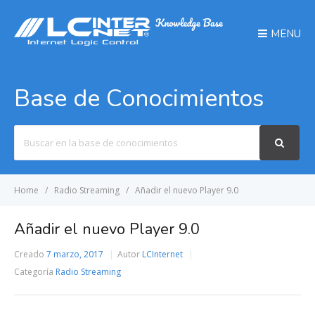
MENU
Base de Conocimientos
Search
For
Home
Radio Streaming
Añadir el nuevo Player 9.0
Añadir el nuevo Player 9.0
Creado
7 marzo, 2017
Autor
LCInternet
Categoría
Radio Streaming