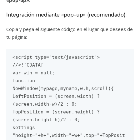
«pop-up»
.
Integración mediante «pop-up» (recomendado):
Copia y pega el siguiente código en el lugar que desees de
tu página:
<script type="text/javascript">
//<![CDATA[
var win = null;
function
NewWindow(mypage,myname,w,h,scroll){
LeftPosition = (screen.width) ?
(screen.width-w)/2 : 0;
TopPosition = (screen.height) ?
(screen.height-h)/2 : 0;
settings =
"height="+h+",width="+w+",top="+TopPosit