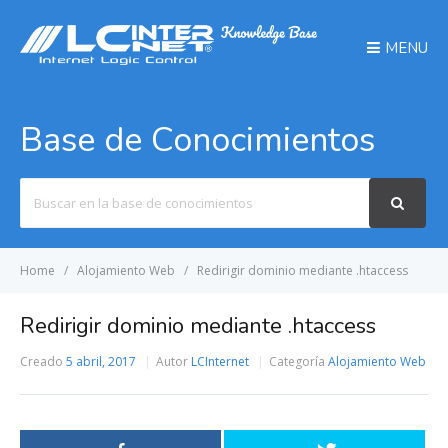
MENU
Base de Conocimientos
Search
For
Home
Alojamiento Web
Redirigir dominio mediante .htaccess
Redirigir dominio mediante .htaccess
Creado
5 abril, 2017
Autor
LCInternet
Categoría
Alojamiento Web